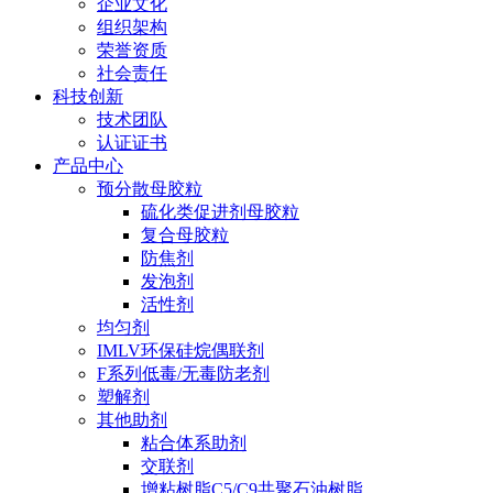
企业文化
组织架构
荣誉资质
社会责任
科技创新
技术团队
认证证书
产品中心
预分散母胶粒
硫化类促进剂母胶粒
复合母胶粒
防焦剂
发泡剂
活性剂
均匀剂
IMLV环保硅烷偶联剂
F系列低毒/无毒防老剂
塑解剂
其他助剂
粘合体系助剂
交联剂
增粘树脂C5/C9共聚石油树脂