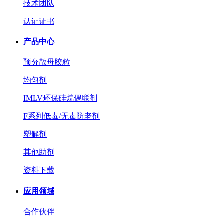
技术团队
认证证书
产品中心
预分散母胶粒
均匀剂
IMLV环保硅烷偶联剂
F系列低毒/无毒防老剂
塑解剂
其他助剂
资料下载
应用领域
合作伙伴