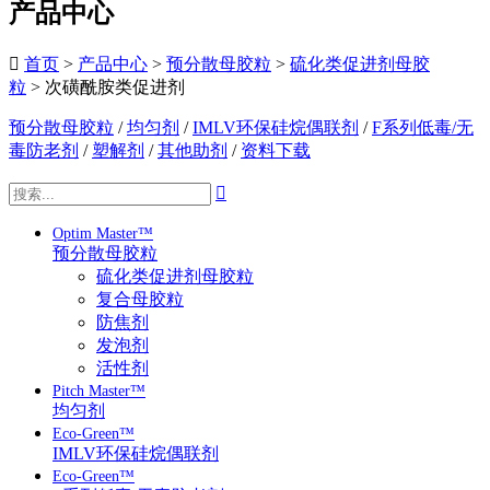
产品中心

首页
>
产品中心
>
预分散母胶粒
>
硫化类促进剂母胶
粒
> 次磺酰胺类促进剂
预分散母胶粒
/
均匀剂
/
IMLV环保硅烷偶联剂
/
F系列低毒/无
毒防老剂
/
塑解剂
/
其他助剂
/
资料下载

Optim Master™
预分散母胶粒
硫化类促进剂母胶粒
复合母胶粒
防焦剂
发泡剂
活性剂
Pitch Master™
均匀剂
Eco-Green™
IMLV环保硅烷偶联剂
Eco-Green™