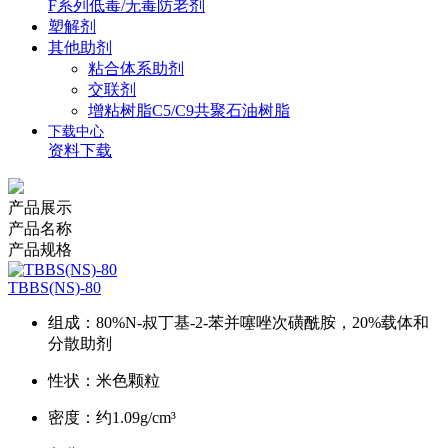
F系列低毒/无毒防老剂
塑解剂
其他助剂
粘合体系助剂
交联剂
增粘树脂C5/C9共聚石油树脂
下载中心
资料下载
产品展示
产品名称
产品规格
TBBS(NS)-80
组成：80%N-叔丁基-2-苯并噻唑次磺酰胺，20%载体和
分散助剂
性状：米色颗粒
密度：约1.09g/cm³