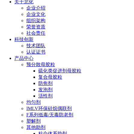
关于北化
企业介绍
企业文化
组织架构
荣誉资质
社会责任
科技创新
技术团队
认证证书
产品中心
预分散母胶粒
硫化类促进剂母胶粒
复合母胶粒
防焦剂
发泡剂
活性剂
均匀剂
IMLV环保硅烷偶联剂
F系列低毒/无毒防老剂
塑解剂
其他助剂
粘合体系助剂