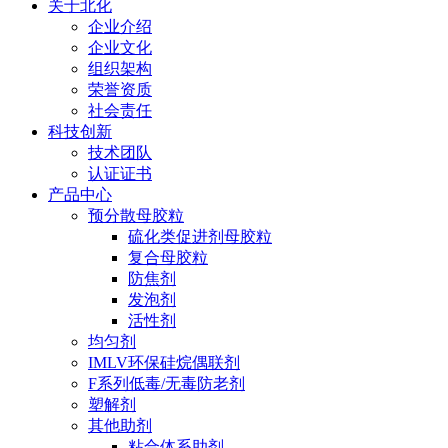
关于北化
企业介绍
企业文化
组织架构
荣誉资质
社会责任
科技创新
技术团队
认证证书
产品中心
预分散母胶粒
硫化类促进剂母胶粒
复合母胶粒
防焦剂
发泡剂
活性剂
均匀剂
IMLV环保硅烷偶联剂
F系列低毒/无毒防老剂
塑解剂
其他助剂
粘合体系助剂